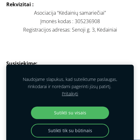
Rekvizitai :
Asociacija “Kėdainių samariečiai”
Įmonės kodas : 305236908
Registracijos adresas: Senoji g. 3, Kėdainiai
Susisiekime:
Tel. nr.: +370 624 90893
Naudojame slapukus, kad suteiktume paslaugas,
El. Paštas:
kedainiusamarieciai@gmail.com
rinkodarai ir norėdami pagerinti jūsų patirtį.
WhatsApp: +370 651 23751
Pritaikyti
Facebook:
https://www.facebook.com/KedainiuSamarieciai/
Sutikti su visais
Sutikti tik su būtinais