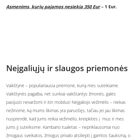
Asmenims, kurių pajamos nesiekia 350 Eur
– 1 Eur.
Neįgaliųjų ir slaugos priemonės
Vaikštynė – populiariausia priemonė, kurią mes suteikiame.
Vaikštynės pagalba, net sunkiai vaikštantys žmonės, galės
pasijusti nevaržomi ir itin mobilus! Neįgaliojo vežimėlis – niekas
nežinome, ką mums likimas yra paruošęs, tačiau jei jau likimas
nusprendė, kad Jums reikia vežimėlio, kreipkitės į mus ir mes
jums jį suteiksime. Kambario tualetas – nepriklausomai nuo
žmogaus sveikatos, žmogus privalo atsiliepti į gamtos šauksmą, o