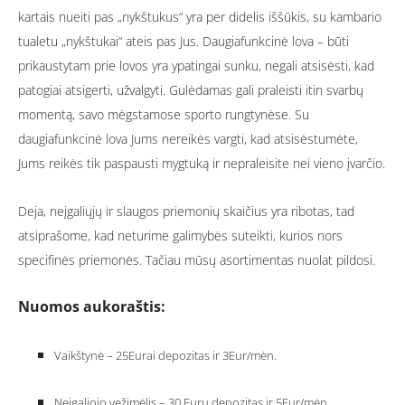
kartais nueiti pas „nykštukus“ yra per didelis iššūkis, su kambario
tualetu „nykštukai“ ateis pas Jus. Daugiafunkcinė lova – būti
prikaustytam prie lovos yra ypatingai sunku, negali atsisėsti, kad
patogiai atsigerti, užvalgyti. Gulėdamas gali praleisti itin svarbų
momentą, savo mėgstamose sporto rungtynėse. Su
daugiafunkcinė lova Jums nereikės vargti, kad atsisėstumėte,
Jums reikės tik paspausti mygtuką ir nepraleisite nei vieno įvarčio.
Deja, neįgaliųjų ir slaugos priemonių skaičius yra ribotas, tad
atsiprašome, kad neturime galimybės suteikti, kurios nors
specifinės priemonės. Tačiau mūsų asortimentas nuolat pildosi.
Nuomos aukoraštis:
Vaikštynė – 25Eurai depozitas ir 3Eur/mėn.
Neįgaliojo vežimėlis – 30 Eurų depozitas ir 5Eur/mėn.