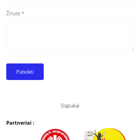
Žinutė
*
Slapukai
Partneriai :