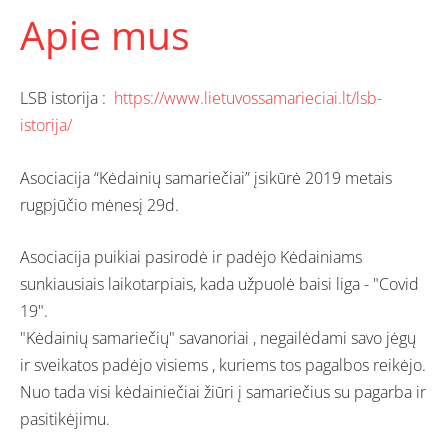
Apie mus
LSB istorija :
https://www.lietuvossamarieciai.lt/lsb-
istorija/
Asociacija “Kėdainių samariečiai” įsikūrė 2019 metais
rugpjūčio mėnesį 29d.
Asociacija puikiai pasirodė ir padėjo Kėdainiams
sunkiausiais laikotarpiais, kada užpuolė baisi liga - "Covid
19".
"Kėdainių samariečių" savanoriai , negailėdami savo jėgų
ir sveikatos padėjo visiems , kuriems tos pagalbos reikėjo.
Nuo tada visi kėdainiečiai žiūri į samariečius su pagarba ir
pasitikėjimu.