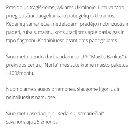
Prasidėjus tragiškiems įvykiams Ukrainoje, Lietuva tapo
prieglobsčiui daugeliui karo pabėgėlių iš Ukrainos.
Kėdainių samariečiai, nedelsdami pradėjo mobilizuotis ir
padėti, rūbais, maistu, konsultacijoms apie paslaugas ir
tapo flagmanu Kėdainiuose esantiems pabėgėliams.
Šiuo metu bendradarbiaudami su LPF "Maisto Bankas" ir
prekybos centru "Norfa" mes suteikiame maisto paketus
~100žmonių.
Nuomojame slaugos priemones, slaugome ligonius ir
neįgaliuosius namuose.
Šiuo metu asociacijoje "Kėdainių samariečiai"
savanoriauja 25 žmonės.